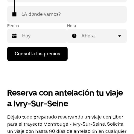
¿A dónde vamos?
Fecha
Hora
Ahora
Pulsa
Consulta los precios
la
flecha
hacia
abajo
para
abrir
el
Reserva con antelación tu viaje
calendario
y
a Ivry-Sur-Seine
seleccionar
una
fecha.
Déjalo todo preparado reservando un viaje con Uber
Pulsa
para el trayecto Montrouge - Ivry-Sur-Seine. Solicita
el
botón
un viaje con hasta 90 días de antelación en cualquier