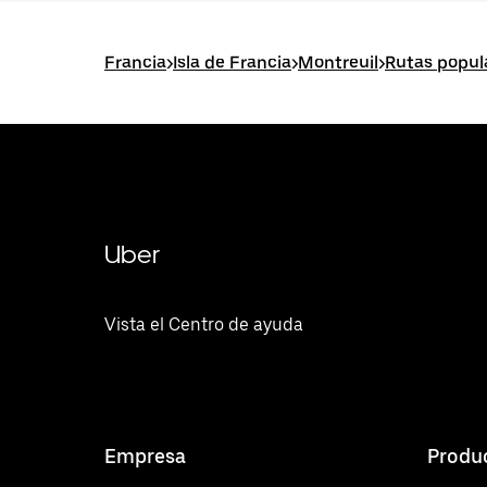
Francia
>
Isla de Francia
>
Montreuil
>
Rutas popul
Uber
Vista el Centro de ayuda
Empresa
Produ