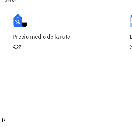
cuparte.
Precio medio de la ruta
€27
2
il?