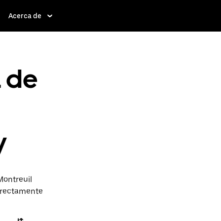
Acerca de
a de
y
Montreuil
directamente