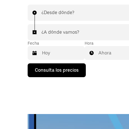
¿Desde dónde?
¿A dónde vamos?
Fecha
Hora
Ahora
Pulsa
Consulta los precios
la
flecha
hacia
abajo
para
abrir
el
calendario
y
seleccionar
una