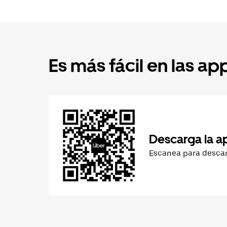
Es más fácil en las ap
Descarga la a
Escanea para desca