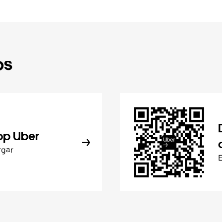
ps
pp Uber
rgar