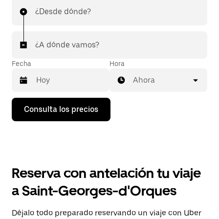
¿Desde dónde?
¿A dónde vamos?
Fecha
Hora
Ahora
Pulsa
Consulta los precios
la
flecha
hacia
abajo
para
abrir
el
Reserva con antelación tu viaje
calendario
y
a Saint-Georges-d'Orques
seleccionar
una
fecha.
Déjalo todo preparado reservando un viaje con Uber
Pulsa