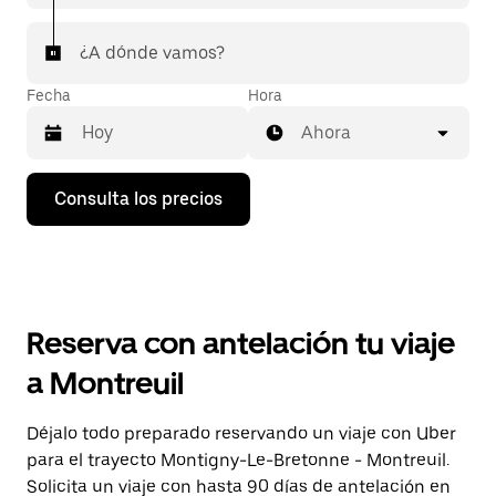
¿A dónde vamos?
Fecha
Hora
Ahora
Pulsa
Consulta los precios
la
flecha
hacia
abajo
para
abrir
el
Reserva con antelación tu viaje
calendario
y
a Montreuil
seleccionar
una
fecha.
Déjalo todo preparado reservando un viaje con Uber
Pulsa
para el trayecto Montigny-Le-Bretonne - Montreuil.
el
botón
Solicita un viaje con hasta 90 días de antelación en