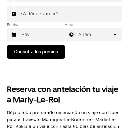
¿A dónde vamos?
Fecha
Hora
Ahora
Pulsa
Consulta los precios
la
flecha
hacia
abajo
para
abrir
el
Reserva con antelación tu viaje
calendario
y
a Marly-Le-Roi
seleccionar
una
fecha.
Déjalo todo preparado reservando un viaje con Uber
Pulsa
para el trayecto Montigny-Le-Bretonne - Marly-Le-
el
botón
Roi. Solicita un viaje con hasta 90 días de antelación