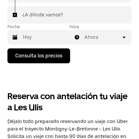
¿A dónde vamos?
Fecha
Hora
Ahora
Pulsa
Consulta los precios
la
flecha
hacia
abajo
para
abrir
el
Reserva con antelación tu viaje
calendario
y
a Les Ulis
seleccionar
una
fecha.
Déjalo todo preparado reservando un viaje con Uber
Pulsa
para el trayecto Montigny-Le-Bretonne - Les Ulis.
el
botón
Solicita un viaje con hasta 90 días de antelación en