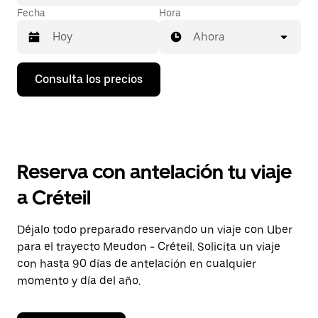
Fecha
Hora
Ahora
Pulsa
Consulta los precios
la
flecha
hacia
abajo
para
abrir
el
Reserva con antelación tu viaje
calendario
y
a Créteil
seleccionar
una
fecha.
Déjalo todo preparado reservando un viaje con Uber
Pulsa
para el trayecto Meudon - Créteil. Solicita un viaje
el
botón
con hasta 90 días de antelación en cualquier
de
momento y día del año.
escape
para
cerrar