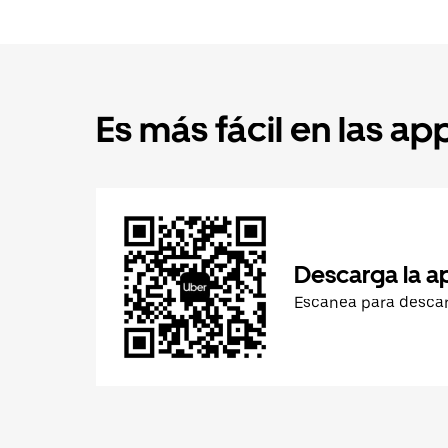
Es más fácil en las ap
Descarga la a
Escanea para desca