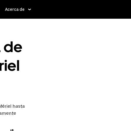
Acerca de
a de
riel
Mériel hasta
ctamente