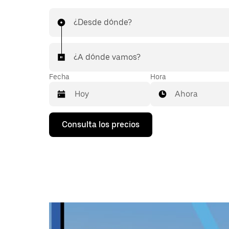
¿Desde dónde?
¿A dónde vamos?
Fecha
Hora
Ahora
Pulsa
Consulta los precios
la
flecha
hacia
abajo
para
abrir
el
calendario
y
seleccionar
una