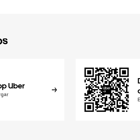
ps
pp Uber
rgar