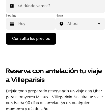
¿A dónde vamos?
Fecha
Hora
Ahora
Pulsa
Consulta los precios
la
flecha
hacia
abajo
para
abrir
el
Reserva con antelación tu viaje
calendario
y
a Villeparisis
seleccionar
una
fecha.
Déjalo todo preparado reservando un viaje con Uber
Pulsa
para el trayecto Meaux - Villeparisis. Solicita un viaje
el
botón
con hasta 90 días de antelación en cualquier
de
momento y día del año.