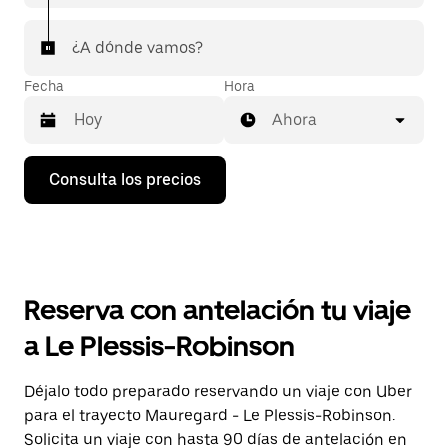
¿A dónde vamos?
Fecha
Hora
Ahora
Pulsa
Consulta los precios
la
flecha
hacia
abajo
para
abrir
el
Reserva con antelación tu viaje
calendario
y
a Le Plessis-Robinson
seleccionar
una
fecha.
Déjalo todo preparado reservando un viaje con Uber
Pulsa
para el trayecto Mauregard - Le Plessis-Robinson.
el
botón
Solicita un viaje con hasta 90 días de antelación en