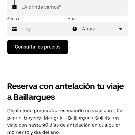
¿A dónde vamos?
Fecha
Hora
Ahora
Pulsa
Consulta los precios
la
flecha
hacia
abajo
para
abrir
el
Reserva con antelación tu viaje
calendario
y
a Baillargues
seleccionar
una
fecha.
Déjalo todo preparado reservando un viaje con Uber
Pulsa
para el trayecto Mauguio - Baillargues. Solicita un
el
botón
viaje con hasta 90 días de antelación en cualquier
de
momento y día del año.