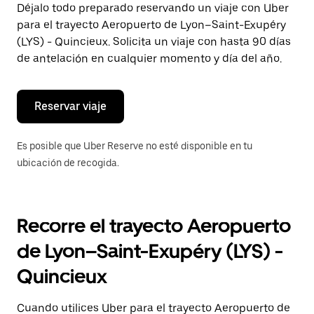
fecha.
Déjalo todo preparado reservando un viaje con Uber
Pulsa
para el trayecto Aeropuerto de Lyon–Saint-Exupéry
el
botón
(LYS) - Quincieux. Solicita un viaje con hasta 90 días
de
de antelación en cualquier momento y día del año.
escape
para
cerrar
el
Reservar viaje
calendario.
Es posible que Uber Reserve no esté disponible en tu
ubicación de recogida.
Recorre el trayecto Aeropuerto
de Lyon–Saint-Exupéry (LYS) -
Quincieux
Cuando utilices Uber para el trayecto Aeropuerto de