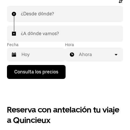
¿Desde dónde?
¿A dónde vamos?
Fecha
Hora
Ahora
Pulsa
Consulta los precios
la
flecha
hacia
abajo
para
abrir
el
Reserva con antelación tu viaje
calendario
y
a Quincieux
seleccionar
una