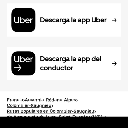
Descarga la app Uber
Descarga la app del
conductor
Francia
>
Auvernia-Ródano-Alpes
>
Colombier-Saugnieu
>
Rutas populares en Colombier-Saugnieu
>
de Aeropuerto de Lyon–Saint-Exupéry (LYS) a
Quincieux