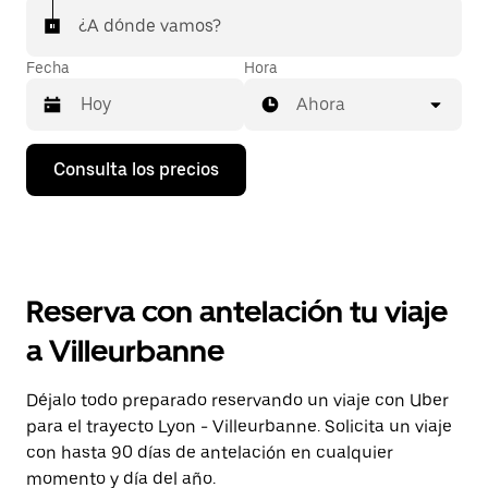
¿A dónde vamos?
Fecha
Hora
Ahora
Pulsa
Consulta los precios
la
flecha
hacia
abajo
para
abrir
el
Reserva con antelación tu viaje
calendario
y
a Villeurbanne
seleccionar
una
fecha.
Déjalo todo preparado reservando un viaje con Uber
Pulsa
para el trayecto Lyon - Villeurbanne. Solicita un viaje
el
botón
con hasta 90 días de antelación en cualquier
de
momento y día del año.