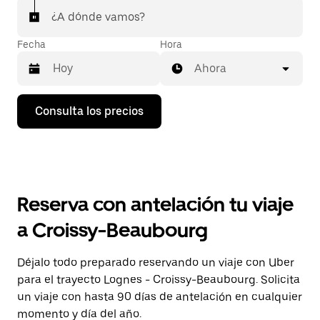
¿A dónde vamos?
Fecha
Hora
Ahora
Pulsa
Consulta los precios
la
flecha
hacia
abajo
para
abrir
el
Reserva con antelación tu viaje
calendario
y
a Croissy-Beaubourg
seleccionar
una
fecha.
Déjalo todo preparado reservando un viaje con Uber
Pulsa
para el trayecto Lognes - Croissy-Beaubourg. Solicita
el
botón
un viaje con hasta 90 días de antelación en cualquier
de
momento y día del año.