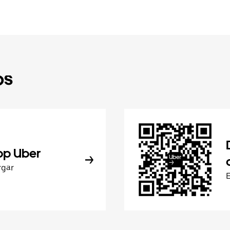
ps
pp Uber
rgar