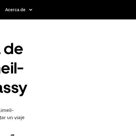
Acerca de
a de
eil-
assy
imeil-
ar un viaje