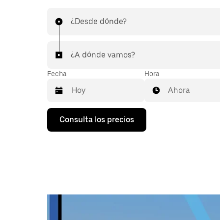
¿Desde dónde?
¿A dónde vamos?
Fecha
Hora
Ahora
Pulsa
Consulta los precios
la
flecha
hacia
abajo
para
abrir
el
calendario
y
seleccionar
una