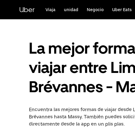
Ir
al
Uber
Viaja
unidad
Negocio
Uber Eats
contenido
principal
La mejor form
viajar entre Lim
Brévannes - M
Encuentra las mejores formas de viajar desde L
Brévannes hasta Massy. También puedes solicit
directamente desde la app en un plis plas.