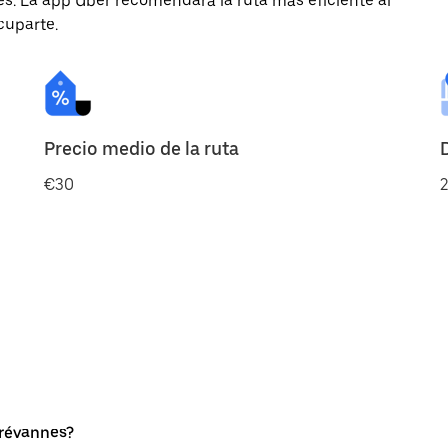
des. La app Uber recomendará la ruta más eficiente al
cuparte.
Precio medio de la ruta
€30
2
Brévannes?