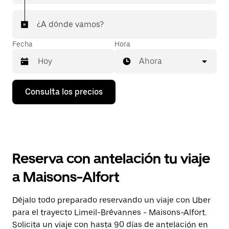
¿A dónde vamos?
Fecha
Hora
Ahora
Pulsa
Consulta los precios
la
flecha
hacia
abajo
para
abrir
el
Reserva con antelación tu viaje
calendario
y
a Maisons-Alfort
seleccionar
una
fecha.
Déjalo todo preparado reservando un viaje con Uber
Pulsa
para el trayecto Limeil-Brévannes - Maisons-Alfort.
el
botón
Solicita un viaje con hasta 90 días de antelación en