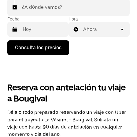
¿A dónde vamos?
Fecha
Hora
Ahora
Pulsa
Consulta los precios
la
flecha
hacia
abajo
para
abrir
el
Reserva con antelación tu viaje
calendario
y
a Bougival
seleccionar
una
fecha.
Déjalo todo preparado reservando un viaje con Uber
Pulsa
para el trayecto Le Vésinet - Bougival. Solicita un
el
botón
viaje con hasta 90 días de antelación en cualquier
de
momento y día del año.