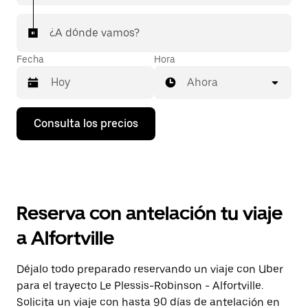
¿A dónde vamos?
Fecha
Hora
Ahora
Pulsa
Consulta los precios
la
flecha
hacia
abajo
para
abrir
el
Reserva con antelación tu viaje
calendario
y
a Alfortville
seleccionar
una
fecha.
Déjalo todo preparado reservando un viaje con Uber
Pulsa
para el trayecto Le Plessis-Robinson - Alfortville.
el
botón
Solicita un viaje con hasta 90 días de antelación en