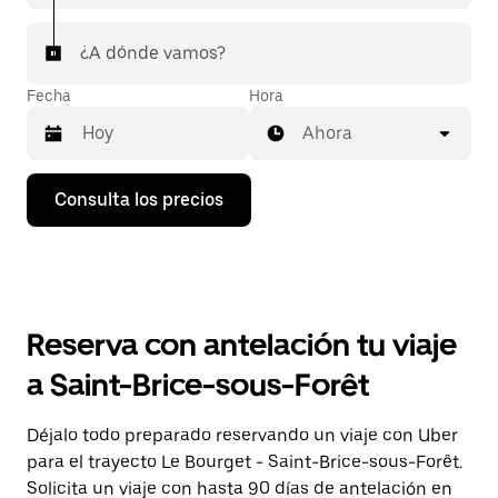
¿A dónde vamos?
Fecha
Hora
Ahora
Pulsa
Consulta los precios
la
flecha
hacia
abajo
para
abrir
el
Reserva con antelación tu viaje
calendario
y
a Saint-Brice-sous-Forêt
seleccionar
una
fecha.
Déjalo todo preparado reservando un viaje con Uber
Pulsa
para el trayecto Le Bourget - Saint-Brice-sous-Forêt.
el
botón
Solicita un viaje con hasta 90 días de antelación en