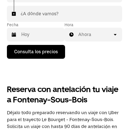
¿A dónde vamos?
Fecha
Hora
Ahora
Pulsa
Consulta los precios
la
flecha
hacia
abajo
para
abrir
el
Reserva con antelación tu viaje
calendario
y
a Fontenay-Sous-Bois
seleccionar
una
fecha.
Déjalo todo preparado reservando un viaje con Uber
Pulsa
para el trayecto Le Bourget - Fontenay-Sous-Bois.
el
botón
Solicita un viaje con hasta 90 días de antelación en