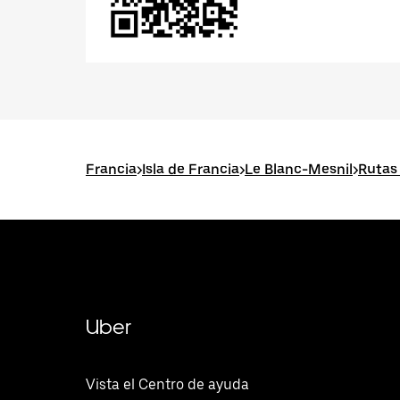
Francia
>
Isla de Francia
>
Le Blanc-Mesnil
>
Rutas
Uber
Vista el Centro de ayuda