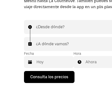
Mesnil hasta La Courneuve. También puedes so
viaje directamente desde la app en un plis plas
¿Desde dónde?
¿A dónde vamos?
Fecha
Hora
Ahora
Pulsa
Consulta los precios
la
flecha
hacia
abajo
para
abrir
el
calendario