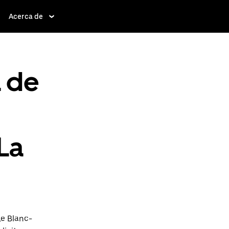
Acerca de
a de
La
Le Blanc-