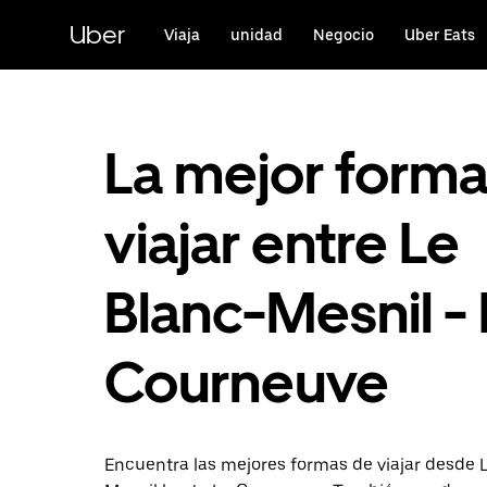
Ir
al
Uber
Viaja
unidad
Negocio
Uber Eats
contenido
principal
La mejor form
viajar entre Le
Blanc-Mesnil - 
Courneuve
Encuentra las mejores formas de viajar desde 