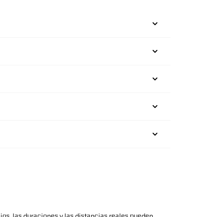
ios, las duraciones y las distancias reales pueden