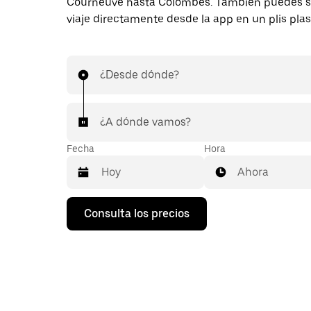
Courneuve hasta Colombes. También puedes so
viaje directamente desde la app en un plis plas
¿Desde dónde?
¿A dónde vamos?
Fecha
Hora
Ahora
Pulsa
Consulta los precios
la
flecha
hacia
abajo
para
abrir
el
calendario