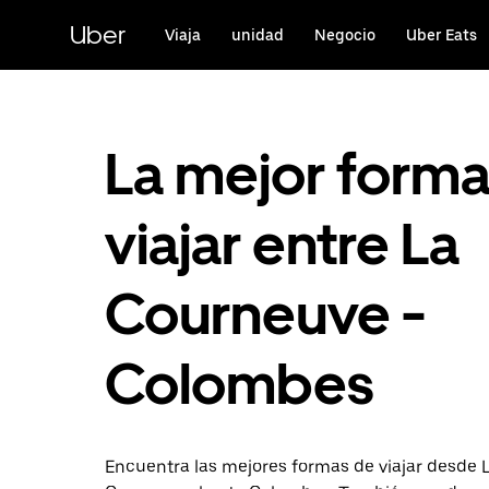
Ir
al
Uber
Viaja
unidad
Negocio
Uber Eats
contenido
principal
La mejor form
viajar entre La
Courneuve -
Colombes
Encuentra las mejores formas de viajar desde 