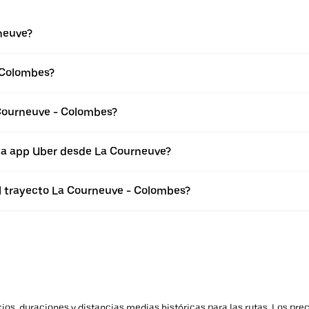
neuve?
 Colombes?
 Courneuve - Colombes?
 la app Uber desde La Courneuve?
el trayecto La Courneuve - Colombes?
os, duraciones y distancias medias históricas para las rutas. Los prec