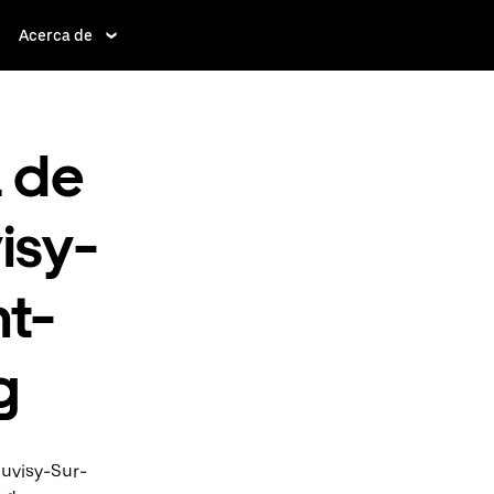
Acerca de
a de
visy-
nt-
g
Juvisy-Sur-