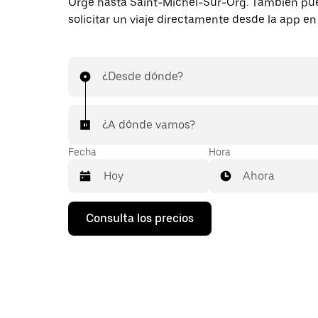
Orge hasta Saint-Michel-Sur-Org. También pu
solicitar un viaje directamente desde la app en 
¿Desde dónde?
¿A dónde vamos?
Fecha
Hora
Ahora
Pulsa
Consulta los precios
la
flecha
hacia
abajo
para
abrir
el
calendario