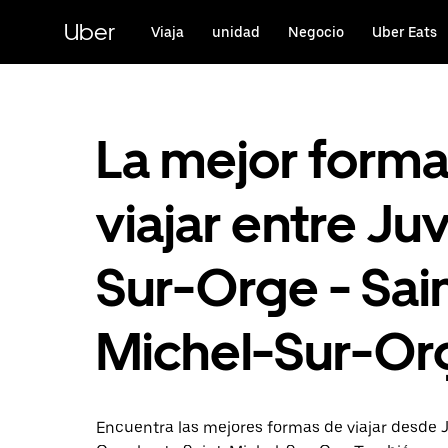
Ir
al
Uber
Viaja
unidad
Negocio
Uber Eats
contenido
principal
La mejor form
viajar entre Ju
Sur-Orge - Sai
Michel-Sur-Or
Encuentra las mejores formas de viajar desde 