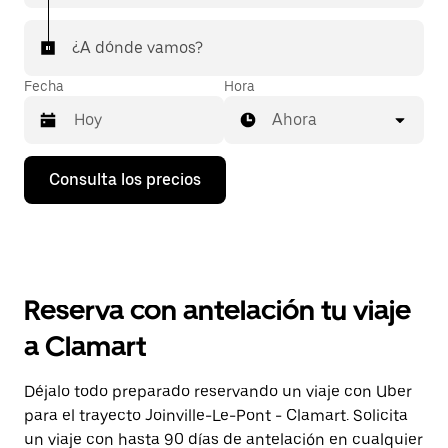
¿A dónde vamos?
Fecha
Hora
Ahora
Pulsa
Consulta los precios
la
flecha
hacia
abajo
para
abrir
el
Reserva con antelación tu viaje
calendario
y
a Clamart
seleccionar
una
fecha.
Déjalo todo preparado reservando un viaje con Uber
Pulsa
para el trayecto Joinville-Le-Pont - Clamart. Solicita
el
botón
un viaje con hasta 90 días de antelación en cualquier