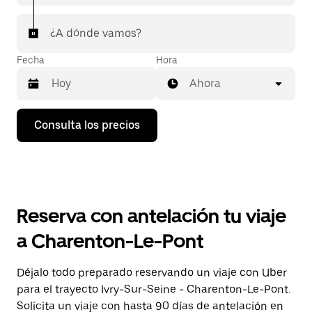
¿A dónde vamos?
Fecha
Hora
Ahora
Pulsa
Consulta los precios
la
flecha
hacia
abajo
para
abrir
el
Reserva con antelación tu viaje
calendario
y
a Charenton-Le-Pont
seleccionar
una
fecha.
Déjalo todo preparado reservando un viaje con Uber
Pulsa
para el trayecto Ivry-Sur-Seine - Charenton-Le-Pont.
el
botón
Solicita un viaje con hasta 90 días de antelación en