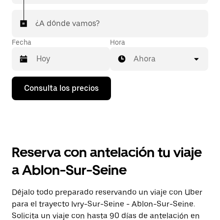
¿A dónde vamos?
Fecha
Hora
Ahora
Pulsa
Consulta los precios
la
flecha
hacia
abajo
para
abrir
el
Reserva con antelación tu viaje
calendario
y
a Ablon-Sur-Seine
seleccionar
una
fecha.
Déjalo todo preparado reservando un viaje con Uber
Pulsa
para el trayecto Ivry-Sur-Seine - Ablon-Sur-Seine.
el
botón
Solicita un viaje con hasta 90 días de antelación en