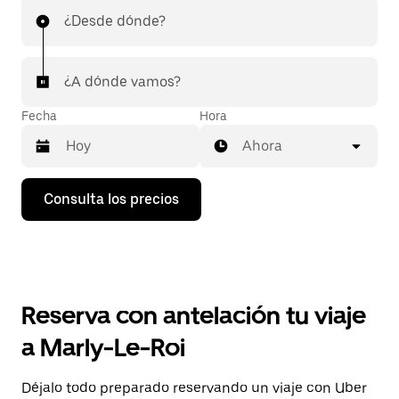
¿Desde dónde?
¿A dónde vamos?
Fecha
Hora
Ahora
Pulsa
Consulta los precios
la
flecha
hacia
abajo
para
abrir
el
Reserva con antelación tu viaje
calendario
y
a Marly-Le-Roi
seleccionar
una
fecha.
Déjalo todo preparado reservando un viaje con Uber
Pulsa