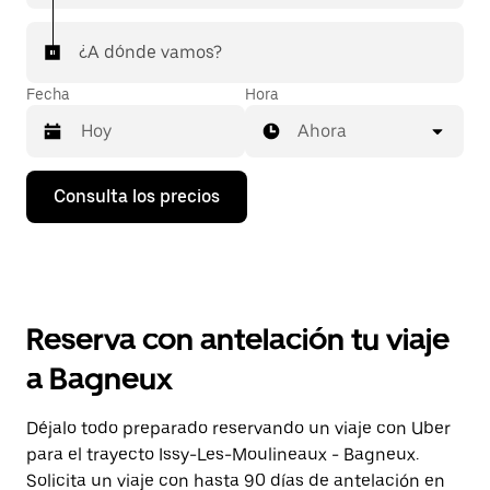
¿A dónde vamos?
Fecha
Hora
Ahora
Pulsa
Consulta los precios
la
flecha
hacia
abajo
para
abrir
el
Reserva con antelación tu viaje
calendario
y
a Bagneux
seleccionar
una
fecha.
Déjalo todo preparado reservando un viaje con Uber
Pulsa
para el trayecto Issy-Les-Moulineaux - Bagneux.
el
botón
Solicita un viaje con hasta 90 días de antelación en