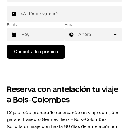
¿A dónde vamos?
Fecha
Hora
Ahora
Pulsa
Consulta los precios
la
flecha
hacia
abajo
para
abrir
el
Reserva con antelación tu viaje
calendario
y
a Bois-Colombes
seleccionar
una
fecha.
Déjalo todo preparado reservando un viaje con Uber
Pulsa
para el trayecto Gennevilliers - Bois-Colombes.
el
botón
Solicita un viaje con hasta 90 días de antelación en