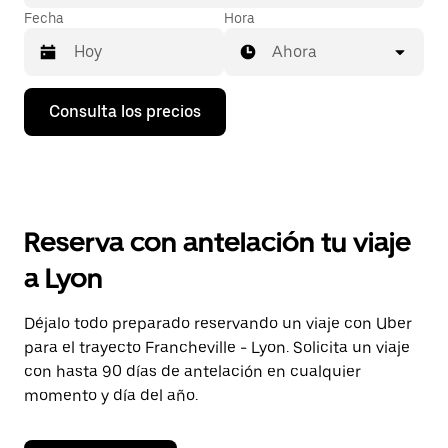
Fecha
Hora
Ahora
Pulsa
Consulta los precios
la
flecha
hacia
abajo
para
abrir
el
Reserva con antelación tu viaje
calendario
y
a Lyon
seleccionar
una
fecha.
Déjalo todo preparado reservando un viaje con Uber
Pulsa
para el trayecto Francheville - Lyon. Solicita un viaje
el
botón
con hasta 90 días de antelación en cualquier
de
momento y día del año.
escape
para
cerrar