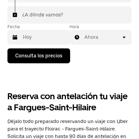
¿A dónde vamos?
Fecha
Hora
Ahora
Pulsa
Consulta los precios
la
flecha
hacia
abajo
para
abrir
el
Reserva con antelación tu viaje
calendario
y
a Fargues-Saint-Hilaire
seleccionar
una
fecha.
Déjalo todo preparado reservando un viaje con Uber
Pulsa
para el trayecto Floirac - Fargues-Saint-Hilaire.
el
botón
Solicita un viaje con hasta 90 días de antelación en