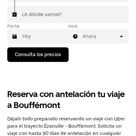
¿A dónde vamos?
Fecha
Hora
Ahora
Pulsa
Consulta los precios
la
flecha
hacia
abajo
para
abrir
el
Reserva con antelación tu viaje
calendario
y
a Bouffémont
seleccionar
una
fecha.
Déjalo todo preparado reservando un viaje con Uber
Pulsa
para el trayecto Ézanville - Bouffémont. Solicita un
el
botón
viaje con hasta 90 días de antelación en cualquier