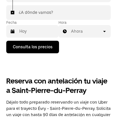
¿A dónde vamos?
Fecha
Hora
Ahora
Pulsa
Consulta los precios
la
flecha
hacia
abajo
para
abrir
el
Reserva con antelación tu viaje
calendario
y
a Saint-Pierre-du-Perray
seleccionar
una
fecha.
Déjalo todo preparado reservando un viaje con Uber
Pulsa
para el trayecto Évry - Saint-Pierre-du-Perray. Solicita
el
botón
un viaje con hasta 90 días de antelación en cualquier