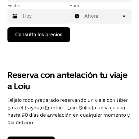
Fecha
Hora
Ahora
Pulsa
Consulta los precios
la
flecha
hacia
abajo
para
abrir
el
Reserva con antelación tu viaje
calendario
y
a Loiu
seleccionar
una
fecha.
Déjalo todo preparado reservando un viaje con Uber
Pulsa
para el trayecto Erandio - Loiu. Solicita un viaje con
el
botón
hasta 90 días de antelación en cualquier momento y
de
día del año.
escape
para
cerrar