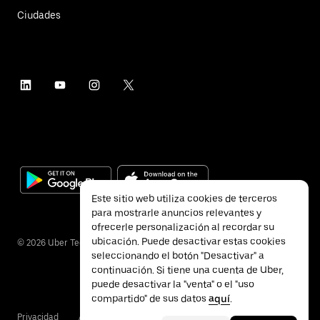
Ciudades
Este sitio web utiliza cookies de terceros
para mostrarle anuncios relevantes y
ofrecerle personalización al recordar su
ubicación. Puede desactivar estas cookies
©
2026
Uber Technologies Inc.
seleccionando el botón "Desactivar" a
continuación. Si tiene una cuenta de Uber,
puede desactivar la "venta" o el "uso
compartido" de sus datos
aquí
.
Privacidad
Accesibilidad
Condiciones