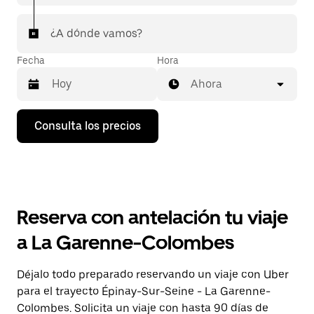
¿A dónde vamos?
Fecha
Hora
Ahora
Pulsa
Consulta los precios
la
flecha
hacia
abajo
para
abrir
el
Reserva con antelación tu viaje
calendario
y
a La Garenne-Colombes
seleccionar
una
fecha.
Déjalo todo preparado reservando un viaje con Uber
Pulsa
para el trayecto Épinay-Sur-Seine - La Garenne-
el
botón
Colombes. Solicita un viaje con hasta 90 días de