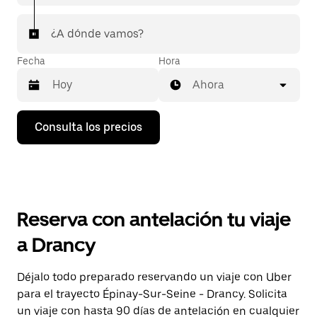
¿A dónde vamos?
Fecha
Hora
Ahora
Pulsa
Consulta los precios
la
flecha
hacia
abajo
para
abrir
el
Reserva con antelación tu viaje
calendario
y
a Drancy
seleccionar
una
fecha.
Déjalo todo preparado reservando un viaje con Uber
Pulsa
para el trayecto Épinay-Sur-Seine - Drancy. Solicita
el
botón
un viaje con hasta 90 días de antelación en cualquier