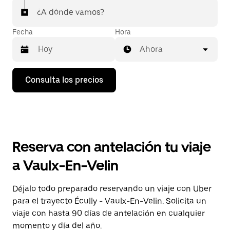
¿A dónde vamos?
Fecha
Hora
Ahora
Pulsa
Consulta los precios
la
flecha
hacia
abajo
para
abrir
el
Reserva con antelación tu viaje
calendario
y
a Vaulx-En-Velin
seleccionar
una
fecha.
Déjalo todo preparado reservando un viaje con Uber
Pulsa
para el trayecto Écully - Vaulx-En-Velin. Solicita un
el
botón
viaje con hasta 90 días de antelación en cualquier
de
momento y día del año.