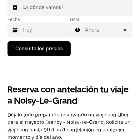
¿A dónde vamos?
Fecha
Hora
Ahora
Pulsa
Consulta los precios
la
flecha
hacia
abajo
para
abrir
el
Reserva con antelación tu viaje
calendario
y
a Noisy-Le-Grand
seleccionar
una
fecha.
Déjalo todo preparado reservando un viaje con Uber
Pulsa
para el trayecto Drancy - Noisy-Le-Grand. Solicita un
el
botón
viaje con hasta 90 días de antelación en cualquier
de
momento y día del año.