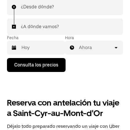
¿Desde dónde?
¿A dónde vamos?
Fecha
Hora
Ahora
Pulsa
Consulta los precios
la
flecha
hacia
abajo
para
abrir
el
Reserva con antelación tu viaje
calendario
y
a Saint-Cyr-au-Mont-d'Or
seleccionar
una
fecha.
Déjalo todo preparado reservando un viaje con Uber
Pulsa