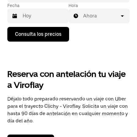
Fecha
Hora
Ahora
Pulsa
Consulta los precios
la
flecha
hacia
abajo
para
abrir
el
Reserva con antelación tu viaje
calendario
y
a Viroflay
seleccionar
una
fecha.
Déjalo todo preparado reservando un viaje con Uber
Pulsa
para el trayecto Clichy - Viroflay. Solicita un viaje con
el
botón
hasta 90 días de antelación en cualquier momento y
de
día del año.
escape
para
cerrar