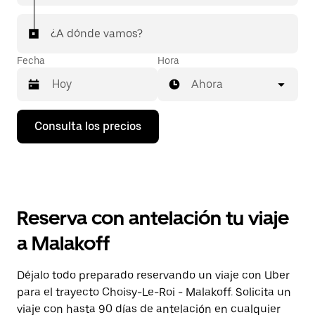
¿A dónde vamos?
Fecha
Hora
Ahora
Pulsa
Consulta los precios
la
flecha
hacia
abajo
para
abrir
el
Reserva con antelación tu viaje
calendario
y
a Malakoff
seleccionar
una
fecha.
Déjalo todo preparado reservando un viaje con Uber
Pulsa
para el trayecto Choisy-Le-Roi - Malakoff. Solicita un
el
botón
viaje con hasta 90 días de antelación en cualquier