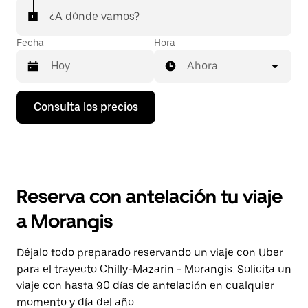
¿A dónde vamos?
Fecha
Hora
Ahora
Pulsa
Consulta los precios
la
flecha
hacia
abajo
para
abrir
el
Reserva con antelación tu viaje
calendario
y
a Morangis
seleccionar
una
fecha.
Déjalo todo preparado reservando un viaje con Uber
Pulsa
para el trayecto Chilly-Mazarin - Morangis. Solicita un
el
botón
viaje con hasta 90 días de antelación en cualquier
de
momento y día del año.