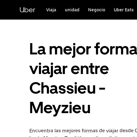
Ir
al
Uber
Viaja
unidad
Negocio
Uber Eats
contenido
principal
La mejor form
viajar entre
Chassieu -
Meyzieu
Encuentra las mejores formas de viajar desde 