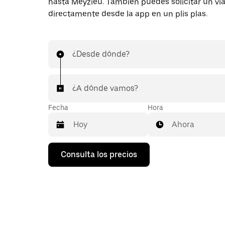
hasta Meyzieu. También puedes solicitar un via
directamente desde la app en un plis plas.
¿Desde dónde?
¿A dónde vamos?
Fecha
Hora
Ahora
Pulsa
Consulta los precios
la
flecha
hacia
abajo
para
abrir
el
calendario