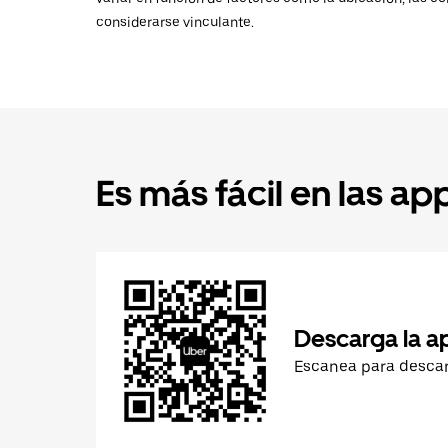
considerarse vinculante.
Es más fácil en las ap
Descarga la a
Escanea para desca