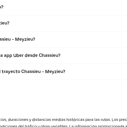
u?
zieu?
ssieu - Meyzieu?
la app Uber desde Chassieu?
l trayecto Chassieu - Meyzieu?
os, duraciones y distancias medias históricas para las rutas. Los prec
ndiciones del tráfico y otras variables. La información proporcionada 