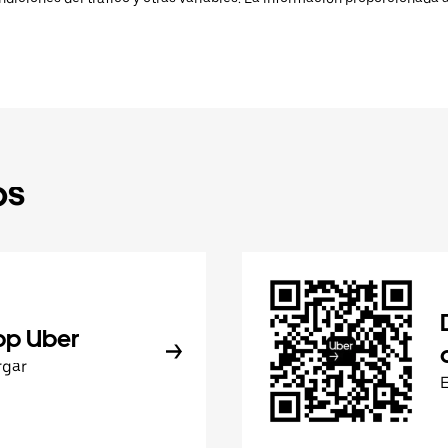
ps
pp Uber
rgar