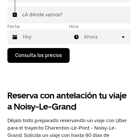
¿A dónde vamos?
Fecha
Hora
Ahora
Pulsa
Consulta los precios
la
flecha
hacia
abajo
para
abrir
el
Reserva con antelación tu viaje
calendario
y
a Noisy-Le-Grand
seleccionar
una
fecha.
Déjalo todo preparado reservando un viaje con Uber
Pulsa
para el trayecto Charenton-Le-Pont - Noisy-Le-
el
botón
Grand. Solicita un viaje con hasta 90 días de