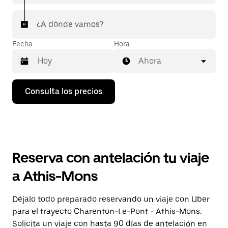
¿A dónde vamos?
Fecha
Hora
Ahora
Pulsa
Consulta los precios
la
flecha
hacia
abajo
para
abrir
el
Reserva con antelación tu viaje
calendario
y
a Athis-Mons
seleccionar
una
fecha.
Déjalo todo preparado reservando un viaje con Uber
Pulsa
para el trayecto Charenton-Le-Pont - Athis-Mons.
el
botón
Solicita un viaje con hasta 90 días de antelación en