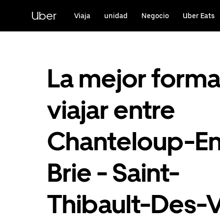
Ir
al
Uber
Viaja
unidad
Negocio
Uber Eats
contenido
principal
La mejor form
viajar entre
Chanteloup-En
Brie - Saint-
Thibault-Des-