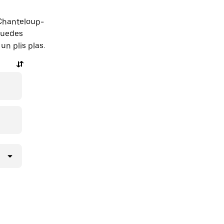
 Chanteloup-
puedes
un plis plas.