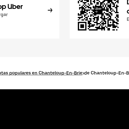
pp Uber
rgar
utas populares en Chanteloup-En-Brie
>
de Chanteloup-En-Br