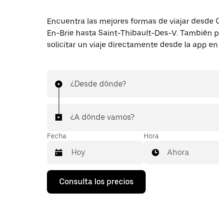
Encuentra las mejores formas de viajar desde
En-Brie hasta Saint-Thibault-Des-V. También 
solicitar un viaje directamente desde la app en 
¿Desde dónde?
¿A dónde vamos?
Fecha
Hora
Ahora
Pulsa
Consulta los precios
la
flecha
hacia
abajo