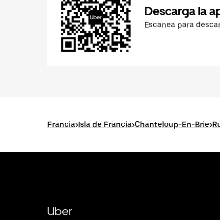
Descarga la a
Escanea para desca
Francia
>
Isla de Francia
>
Chanteloup-En-Brie
>
R
Uber