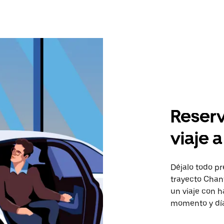
Reserv
viaje 
Déjalo todo pr
trayecto Chant
un viaje con h
momento y día