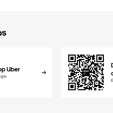
ps
pp Uber
rgar