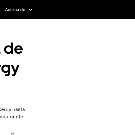
Acerca de
a de
rgy
Cergy hasta
irectamente