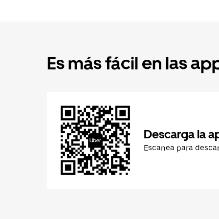
Es más fácil en las ap
Descarga la a
Escanea para desca