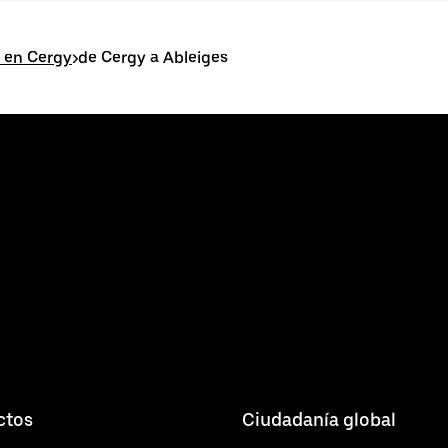
 en Cergy
>
de Cergy a Ableiges
ctos
Ciudadanía global