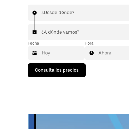
¿Desde dónde?
¿A dónde vamos?
Fecha
Hora
Ahora
Pulsa
Consulta los precios
la
flecha
hacia
abajo
para
abrir
el
calendario
y
seleccionar
una