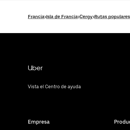
Francia
>
Isla de Francia
>
Cergy
>
Rutas populares
Uber
Vista el Centro de ayuda
Empresa
Produ