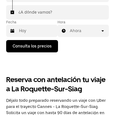
¿A dónde vamos?
Fecha
Hora
Ahora
Pulsa
Consulta los precios
la
flecha
hacia
abajo
para
abrir
el
Reserva con antelación tu viaje
calendario
y
a La Roquette-Sur-Siag
seleccionar
una
fecha.
Déjalo todo preparado reservando un viaje con Uber
Pulsa
para el trayecto Cannes - La Roquette-Sur-Siag.
el
botón
Solicita un viaje con hasta 90 días de antelación en