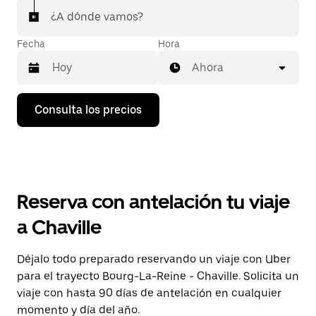
¿A dónde vamos?
Fecha
Hora
Ahora
Pulsa
Consulta los precios
la
flecha
hacia
abajo
para
abrir
el
Reserva con antelación tu viaje
calendario
y
a Chaville
seleccionar
una
fecha.
Déjalo todo preparado reservando un viaje con Uber
Pulsa
para el trayecto Bourg-La-Reine - Chaville. Solicita un
el
botón
viaje con hasta 90 días de antelación en cualquier
de
momento y día del año.