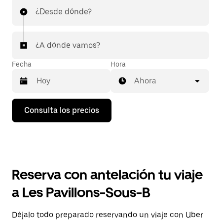
¿Desde dónde?
¿A dónde vamos?
Fecha
Hora
Ahora
Pulsa
Consulta los precios
la
flecha
hacia
abajo
para
abrir
el
Reserva con antelación tu viaje
calendario
y
a Les Pavillons-Sous-B
seleccionar
una
fecha.
Déjalo todo preparado reservando un viaje con Uber
Pulsa